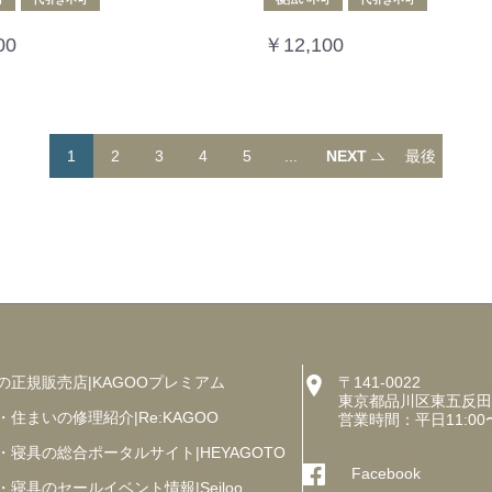
00
￥12,100
1
2
3
4
5
...
NEXT
最後
へ
の正規販売店|KAGOOプレミアム
〒141-0022
東京都品川区東五反田5丁
・住まいの修理紹介|Re:KAGOO
営業時間：平日11:00
・寝具の総合ポータルサイト|HEYAGOTO
Facebook
・寝具のセールイベント情報|Seiloo