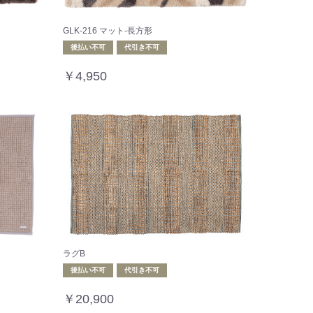
GLK-216 マット-長方形
後払い不可
代引き不可
￥4,950
ラグB
後払い不可
代引き不可
￥20,900