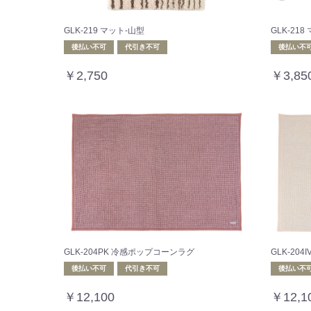
GLK-219 マット-山型
GLK-21
後払い不可
代引き不可
後払い不
￥2,750
￥3,85
GLK-204PK 冷感ポップコーンラグ
GLK-20
後払い不可
代引き不可
後払い不
￥12,100
￥12,1