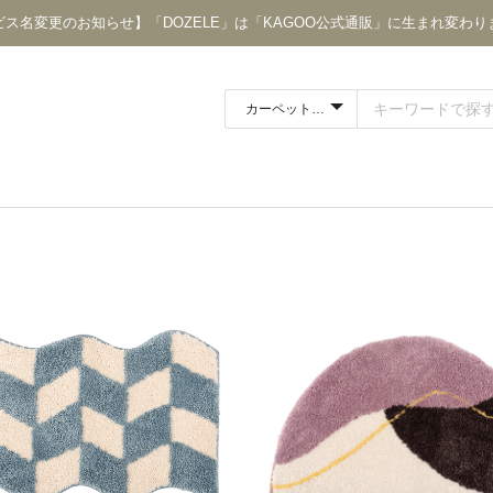
ビス名変更のお知らせ】「DOZELE」は「KAGOO公式通販」に生まれ変わり