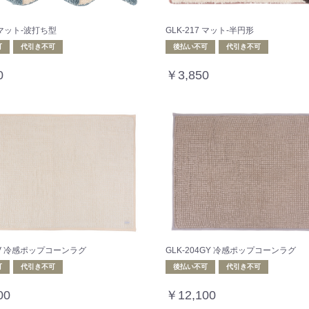
8 マット-波打ち型
GLK-217 マット-半円形
可
代引き不可
後払い不可
代引き不可
0
￥3,850
4IV 冷感ポップコーンラグ
GLK-204GY 冷感ポップコーンラグ
可
代引き不可
後払い不可
代引き不可
00
￥12,100