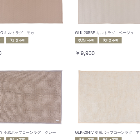
5MO キルトラグ モカ
GLK-205BE キルトラグ ベージュ
可
代引き不可
後払い不可
代引き不可
0
￥9,900
04GY 冷感ポップコーンラグ グレー
GLK-204IV 冷感ポップコーンラグ 
可
代引き不可
後払い不可
代引き不可