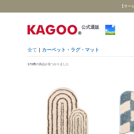
【サー
公式通販
全て
|
カーペット・ラグ・マット
173件
の商品が見つかりました