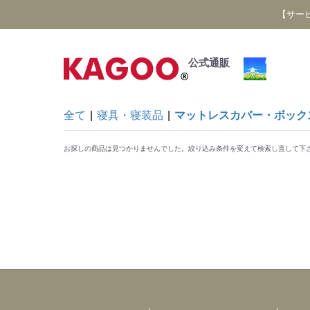
【サー
公式通販
全て
|
寝具・寝装品
|
マットレスカバー・ボック
お探しの商品は見つかりませんでした。絞り込み条件を変えて検索し直して下