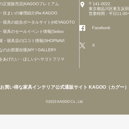
の正規販売店|KAGOOプレミアム
〒141-0022
東京都品川区東五反田5丁
・住まいの修理紹介|Re:KAGOO
営業時間：平日11:00
・寝具の総合ポータルサイト|HEYAGOTO
Facebook
・寝具のセールイベント情報|Seiloo
屋・寝具店の口コミ情報|SHOPNAVI
X
のお部屋自慢|MY ! GALLERY
をあげたい・ほしい|ヘヤゴトフリマ
お買い得な家具インテリア公式通販サイト KAGOO（カグー）
©2023 KAGOO Co., Ltd.