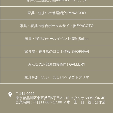
家具・住まいの修理紹介|Re:KAGOO
家具・寝具の総合ポータルサイト|HEYAGOTO
家具・寝具のセールイベント情報|Seiloo
家具屋・寝具店の口コミ情報|SHOPNAVI
みんなのお部屋自慢|MY ! GALLERY
家具をあげたい・ほしい|ヘヤゴトフリマ
〒141-0022
東京都品川区東五反田5丁目21-15 メタリオンOSビル 4F
営業時間：平日11:00〜17:00 ※水・土・日・祝日は休業