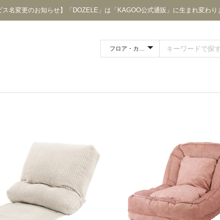
ビス名変更のお知らせ】「DOZELE」は「KAGOO公式通販」に生まれ変わり