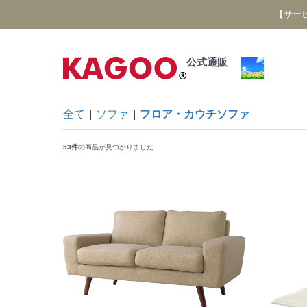
【サー
公式通販
全て
|
ソファ
|
フロア・カウチソファ
53件
の商品が見つかりました