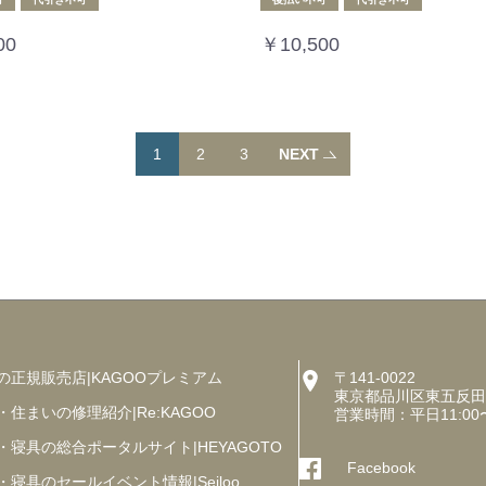
00
￥10,500
1
2
3
NEXT
の正規販売店|KAGOOプレミアム
〒141-0022
東京都品川区東五反田5丁
・住まいの修理紹介|Re:KAGOO
営業時間：平日11:00
・寝具の総合ポータルサイト|HEYAGOTO
Facebook
・寝具のセールイベント情報|Seiloo