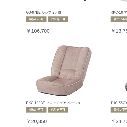
GS-87BE ルシア 2人掛
RKC-1
後払い不可
代引き不可
後払い不
￥106,700
￥13,7
RKC-188BE フロアチェア ベージュ
THC-55
後払い不可
代引き不可
後払い不
￥20,350
￥24,7