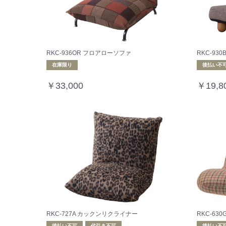
RKC-936OR フロアローソファ
RKC-93
在庫限り
後払い不
￥33,000
￥19,8
RKC-727A カックンリクライナー
RKC-6
後払い不可
代引き不可
後払い不