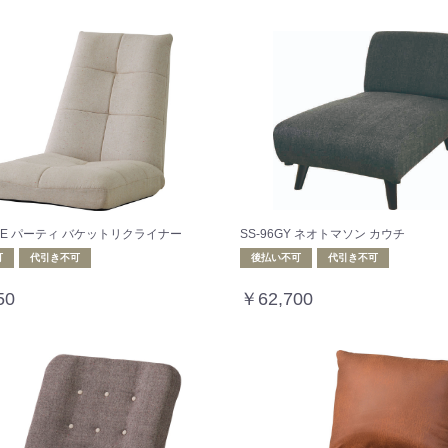
8BE パーティ バケットリクライナー
SS-96GY ネオトマソン カウチ
可
代引き不可
後払い不可
代引き不可
50
￥62,700