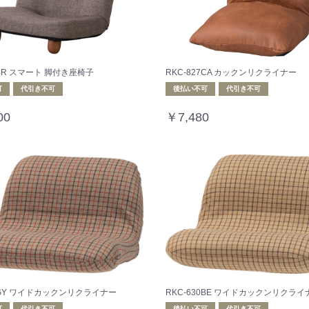
0BR スマート 脚付き座椅子
RKC-827CA カックンリクライナー
可
代引き不可
後払い不可
代引き不可
00
￥7,480
30GY ワイドカックンリクライナー
RKC-630BE ワイドカックンリクライ
可
代引き不可
後払い不可
代引き不可