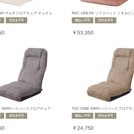
87WH マルチフロアチェア チェチェ
RKC-189LPK ソファベッド くすみピ
可
代引き不可
後払い不可
代引き不可
50
￥53,350
GY 4WAYハイバックフロアチェア
THC-55BE 4WAYハイバックフロア
可
代引き不可
後払い不可
代引き不可
50
￥24,750