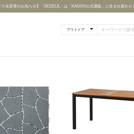
ビス名変更のお知らせ】「DOZELE」は「KAGOO公式通販」に生まれ変わり