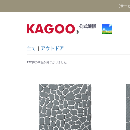
【サー
公式通販
全て
|
アウトドア
172件
の商品が見つかりました