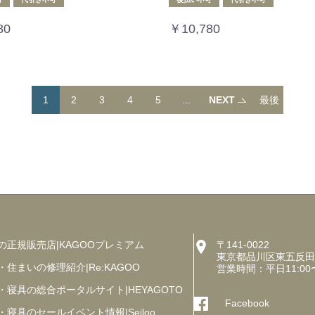
80
￥10,780
1
2
3
4
5
...
NEXT
最後
へ
の正規販売店|KAGOOプレミアム
〒141-0022
東京都品川区東五反田5丁
・住まいの修理紹介|Re:KAGOO
営業時間：平日11:00
・寝具の総合ポータルサイト|HEYAGOTO
Facebook
・寝具のセールイベント情報|Seiloo