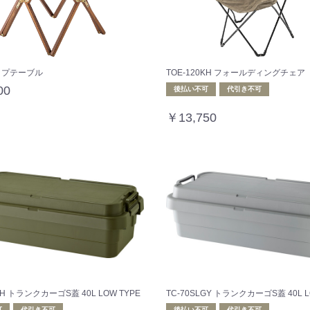
ップテーブル
TOE-120KH フォールディングチェア
00
後払い不可
代引き不可
￥13,750
KH トランクカーゴS蓋 40L LOW TYPE
TC-70SLGY トランクカーゴS蓋 40L L
可
代引き不可
後払い不可
代引き不可