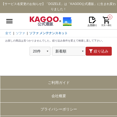
【サービス名変更のお知らせ】「DOZELE」は「KAGOO公式通販」に生まれ変わ
りました！
0
公式通販
お見積り
注文へ進む
全て
|
ソファ
|
ソファ メンテナンスキット
お探しの商品は見つかりませんでした。絞り込み条件を変えて検索し直して下さい。
絞り込み
ご利用ガイド
会社概要
プライバシーポリシー