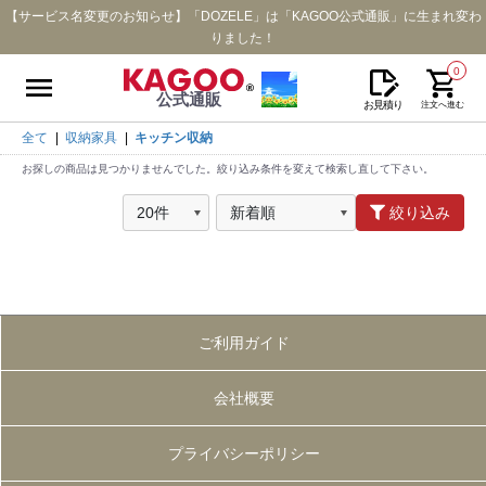
【サービス名変更のお知らせ】「DOZELE」は「KAGOO公式通販」に生まれ変わ
りました！
0
公式通販
お見積り
注文へ進む
全て
|
収納家具
|
キッチン収納
お探しの商品は見つかりませんでした。絞り込み条件を変えて検索し直して下さい。
絞り込み
ご利用ガイド
会社概要
プライバシーポリシー