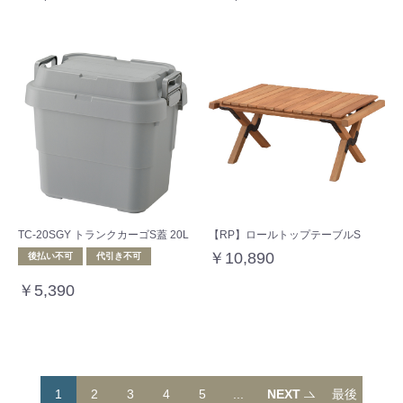
TC-20SGY トランクカーゴS蓋 20L
【RP】ロールトップテーブルS
￥10,890
後払い不可
代引き不可
￥5,390
1
2
3
4
5
...
NEXT
最後