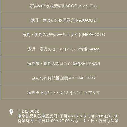
家具の正規販売店|KAGOOプレミアム
家具・住まいの修理紹介|Re:KAGOO
家具・寝具の総合ポータルサイト|HEYAGOTO
家具・寝具のセールイベント情報|Seiloo
家具屋・寝具店の口コミ情報|SHOPNAVI
みんなのお部屋自慢|MY ! GALLERY
家具をあげたい・ほしい|ヘヤゴトフリマ
〒141-0022
東京都品川区東五反田5丁目21-15 メタリオンOSビル 4F
営業時間：平日11:00〜17:00 ※水・土・日・祝日は休業