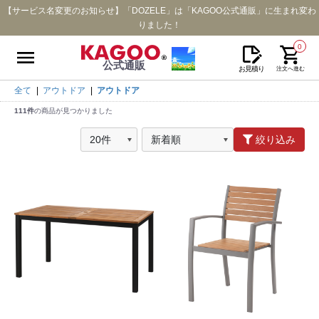
【サービス名変更のお知らせ】「DOZELE」は「KAGOO公式通販」に生まれ変わ
りました！
0
公式通販
お見積り
注文へ進む
全て
|
アウトドア
|
アウトドア
111件
の商品が見つかりました
絞り込み