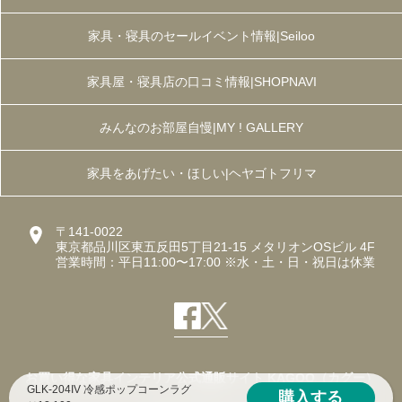
家具・寝具のセールイベント情報|Seiloo
家具屋・寝具店の口コミ情報|SHOPNAVI
みんなのお部屋自慢|MY ! GALLERY
家具をあげたい・ほしい|ヘヤゴトフリマ
〒141-0022
東京都品川区東五反田5丁目21-15 メタリオンOSビル 4F
営業時間：平日11:00〜17:00 ※水・土・日・祝日は休業
お買い得な家具インテリア公式通販サイト KAGOO（カグー）
GLK-204IV 冷感ポップコーンラグ
購入する