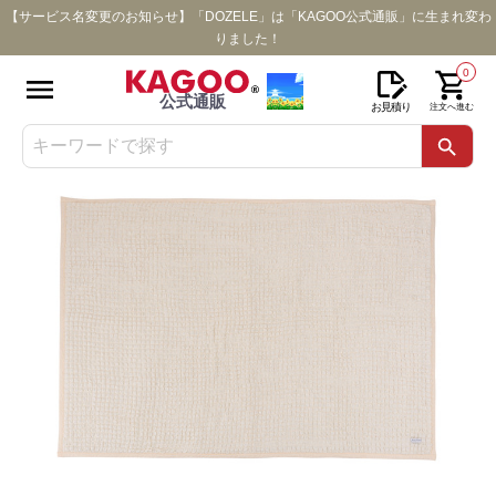
【サービス名変更のお知らせ】「DOZELE」は「KAGOO公式通販」に生まれ変わ
りました！
0
公式通販
お見積り
注文へ進む