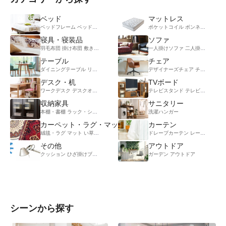
ベッド
マットレス
ベッドフレーム
ベッドセット
脚付きマットレスベッド
ポケットコイル
折りたたみベッド
ボンネルコイル
畳ベッ
寝具・寝装品
ソファ
羽毛布団
掛け布団
敷き布団
毛布
ケット
枕
掛け布団カバー
一人掛けソファ
敷き布団カバー
二人掛けソファ
シー
テーブル
チェア
ダイニングテーブル
リビングテーブル
センターテーブル
デザイナーズチェア
ラウンド・カフェテー
チェア（万能）
デスク・机
TVボード
ワークデスク
デスクオプション
デスクワゴン
学習デスク
テレビスタンド
デスクパーツ
テレビボード
デスクラ
壁
収納家具
サニタリー
本棚・書棚
ラック・シェルフ
キャビネット
クローゼット・チェスト
洗濯ハンガー
コレクショ
カーペット・ラグ・マット
カーテン
絨毯・ラグ
マット
い草・竹ラグ
キッチンマット
ドレープカーテン
レースカーテン
その他
アウトドア
クッション
ひざ掛けブランケット
脚立・ステップ
ガーデン
パーテーション・スクリーン
アウトドア
シーンから探す