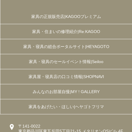
家具の正規販売店|KAGOOプレミアム
家具・住まいの修理紹介|Re:KAGOO
家具・寝具の総合ポータルサイト|HEYAGOTO
家具・寝具のセールイベント情報|Seiloo
家具屋・寝具店の口コミ情報|SHOPNAVI
みんなのお部屋自慢|MY ! GALLERY
家具をあげたい・ほしい|ヘヤゴトフリマ
〒141-0022
東京都品川区東五反田5丁目21-15 メタリオンOSビル 4F