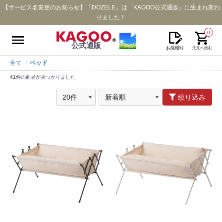
【サービス名変更のお知らせ】「DOZELE」は「KAGOO公式通販」に生まれ変わ
りました！
0
公式通販
お見積り
注文へ進む
全て
|
ベッド
41件
の商品が見つかりました
絞り込み