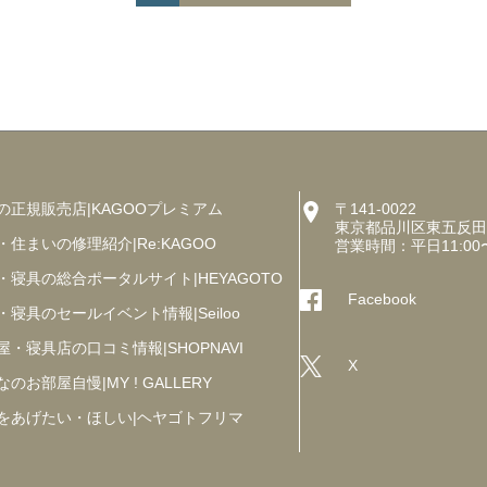
の正規販売店|KAGOOプレミアム
〒141-0022
東京都品川区東五反田5丁
・住まいの修理紹介|Re:KAGOO
営業時間：平日11:00
・寝具の総合ポータルサイト|HEYAGOTO
Facebook
・寝具のセールイベント情報|Seiloo
屋・寝具店の口コミ情報|SHOPNAVI
X
のお部屋自慢|MY ! GALLERY
をあげたい・ほしい|ヘヤゴトフリマ