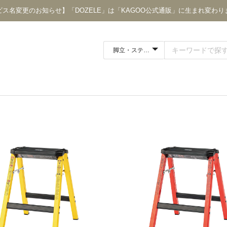
ビス名変更のお知らせ】「DOZELE」は「KAGOO公式通販」に生まれ変わり