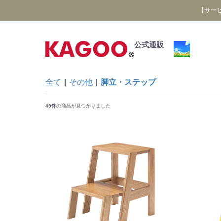
【サー
公式通販
全て
|
その他
|
脚立・ステップ
49件
の商品が見つかりました