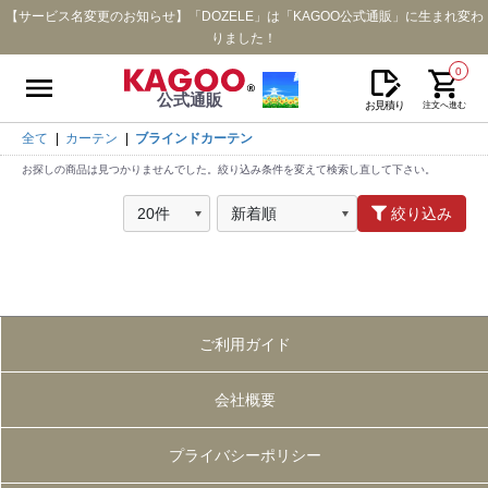
【サービス名変更のお知らせ】「DOZELE」は「KAGOO公式通販」に生まれ変わ
りました！
0
公式通販
お見積り
注文へ進む
全て
|
カーテン
|
ブラインドカーテン
お探しの商品は見つかりませんでした。絞り込み条件を変えて検索し直して下さい。
絞り込み
ご利用ガイド
会社概要
プライバシーポリシー