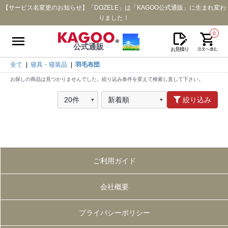
【サービス名変更のお知らせ】「DOZELE」は「KAGOO公式通販」に生まれ変わ
りました！
0
公式通販
お見積り
注文へ進む
全て
|
寝具・寝装品
|
羽毛布団
お探しの商品は見つかりませんでした。絞り込み条件を変えて検索し直して下さい。
絞り込み
ご利用ガイド
会社概要
プライバシーポリシー