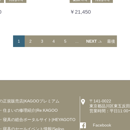
0
￥21,450
1
2
3
4
5
...
NEXT
最後
へ
の正規販売店|KAGOOプレミアム
〒141-0022
東京都品川区東五反田5丁
・住まいの修理紹介|Re:KAGOO
営業時間：平日11:00
・寝具の総合ポータルサイト|HEYAGOTO
Facebook
・寝具のセールイベント情報|Seiloo