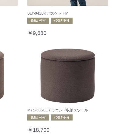
SLY-041BK バスケットM
後払い不可
代引き不可
￥9,680
MYS-605CGY ラウンド収納スツール
後払い不可
代引き不可
￥18,700