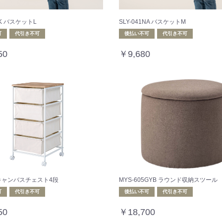
BK バスケットL
SLY-041NA バスケットM
可
代引き不可
後払い不可
代引き不可
50
￥9,680
8 キャンバスチェスト4段
MYS-605GYB ラウンド収納スツール
可
代引き不可
後払い不可
代引き不可
50
￥18,700