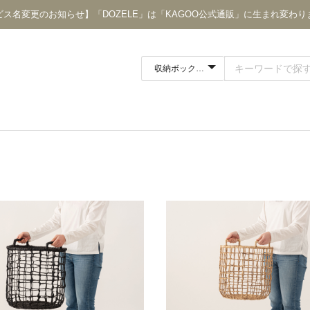
ビス名変更のお知らせ】「DOZELE」は「KAGOO公式通販」に生まれ変わり