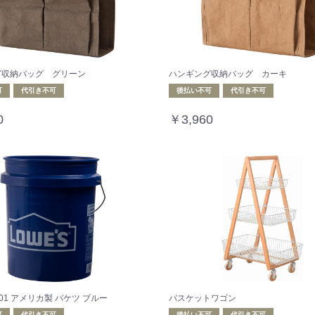
グ収納バッグ グリーン
ハンギング収納バッグ カーキ
可
代引き不可
後払い不可
代引き不可
0
￥3,960
2-01 アメリカ製 バケツ ブルー
バスケットワゴン
可
代引き不可
後払い不可
代引き不可