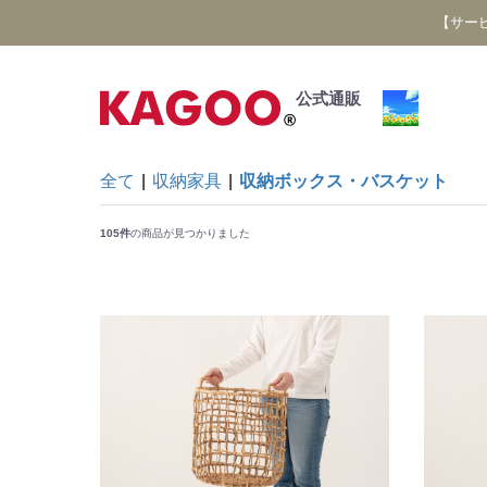
【サー
公式通販
全て
|
収納家具
|
収納ボックス・バスケット
105件
の商品が見つかりました