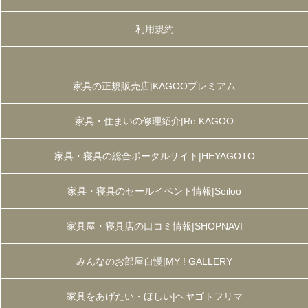
利用規約
家具の正規販売店|KAGOOプレミアム
家具・住まいの修理紹介|Re:KAGOO
家具・寝具の総合ポータルサイト|HEYAGOTO
家具・寝具のセールイベント情報|Seiloo
家具屋・寝具店の口コミ情報|SHOPNAVI
みんなのお部屋自慢|MY ! GALLERY
家具をあげたい・ほしい|ヘヤゴトフリマ