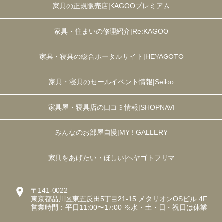
家具の正規販売店|KAGOOプレミアム
家具・住まいの修理紹介|Re:KAGOO
家具・寝具の総合ポータルサイト|HEYAGOTO
家具・寝具のセールイベント情報|Seiloo
家具屋・寝具店の口コミ情報|SHOPNAVI
みんなのお部屋自慢|MY ! GALLERY
家具をあげたい・ほしい|ヘヤゴトフリマ
〒141-0022
東京都品川区東五反田5丁目21-15 メタリオンOSビル 4F
営業時間：平日11:00〜17:00 ※水・土・日・祝日は休業