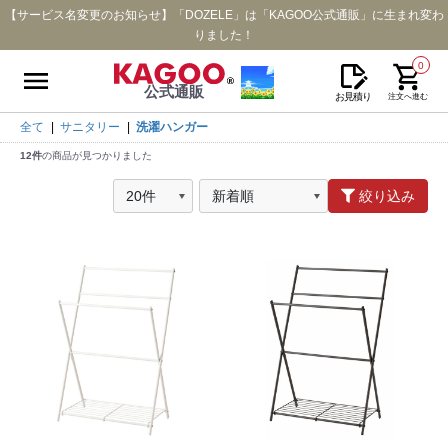
【サービス名変更のお知らせ】「DOZELE」は「KAGOO公式通販」に生まれ変わ
りました！
0
公式通販
お見積り
注文へ進む
全て
|
サニタリー
|
洗濯ハンガー
12件
の商品が見つかりました
絞り込み