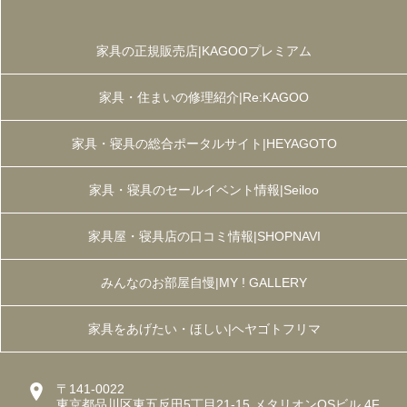
家具の正規販売店|KAGOOプレミアム
家具・住まいの修理紹介|Re:KAGOO
家具・寝具の総合ポータルサイト|HEYAGOTO
家具・寝具のセールイベント情報|Seiloo
家具屋・寝具店の口コミ情報|SHOPNAVI
みんなのお部屋自慢|MY ! GALLERY
家具をあげたい・ほしい|ヘヤゴトフリマ
〒141-0022
東京都品川区東五反田5丁目21-15 メタリオンOSビル 4F