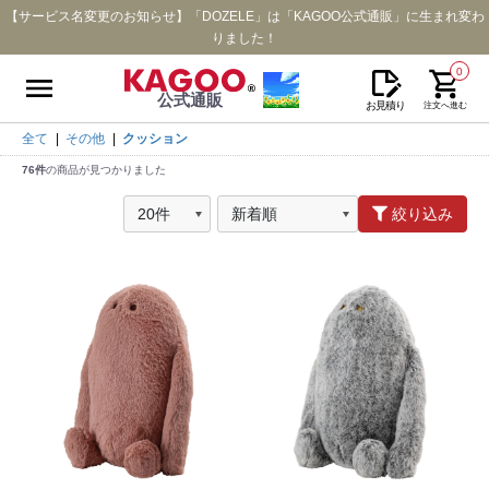
【サービス名変更のお知らせ】「DOZELE」は「KAGOO公式通販」に生まれ変わ
りました！
0
公式通販
お見積り
注文へ進む
全て
|
その他
|
クッション
76件
の商品が見つかりました
絞り込み