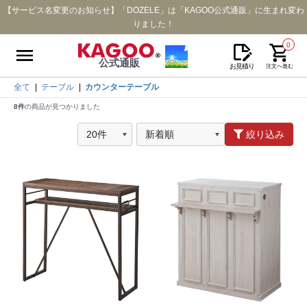
【サービス名変更のお知らせ】「DOZELE」は「KAGOO公式通販」に生まれ変わ
りました！
0
公式通販
お見積り
注文へ進む
全て
|
テーブル
|
カウンターテーブル
8件
の商品が見つかりました
絞り込み