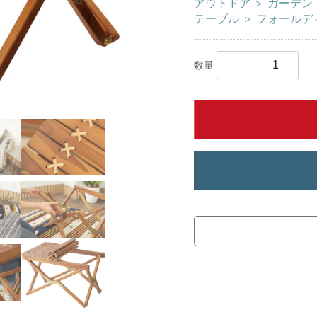
アウトドア
＞
ガーデン
テーブル
＞
フォールデ
数量