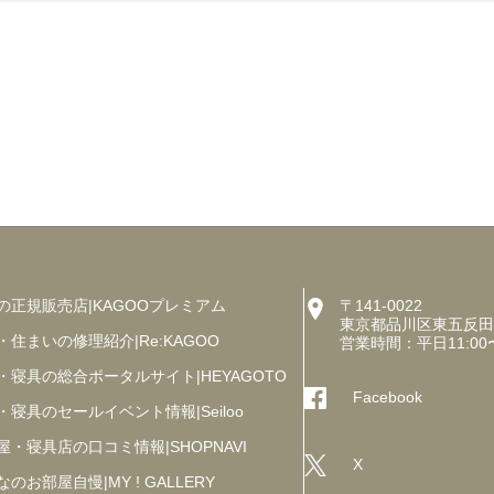
の正規販売店|KAGOOプレミアム
〒141-0022
東京都品川区東五反田5丁
・住まいの修理紹介|Re:KAGOO
営業時間：平日11:00
・寝具の総合ポータルサイト|HEYAGOTO
Facebook
・寝具のセールイベント情報|Seiloo
屋・寝具店の口コミ情報|SHOPNAVI
X
のお部屋自慢|MY ! GALLERY