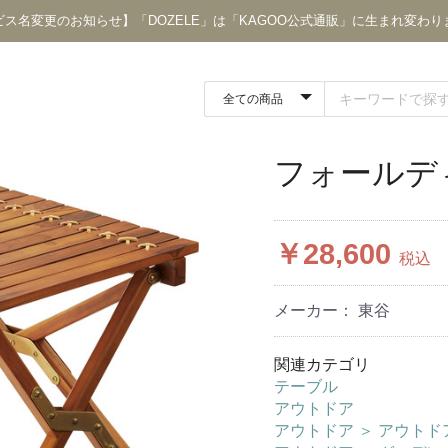
ビス名変更のお知らせ】「DOZELE」は「KAGOO公式通販」に生まれ変わり
フォールデ
￥28,600
税込
メーカー： 東谷
関連カテゴリ
テーブル
アウトドア
アウトドア
＞
アウトド