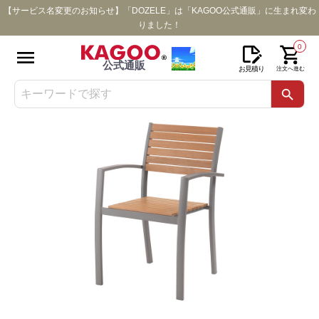
【サービス名変更のお知らせ】「DOZELE」は「KAGOO公式通販」に生まれ変わ
りました！
0
公式通販
お見積り
注文へ進む