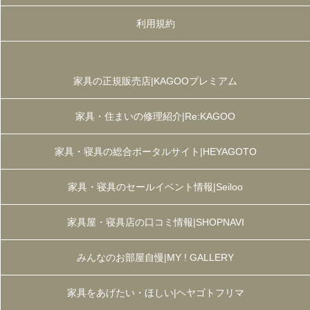
利用規約
家具の正規販売店|KAGOOプレミアム
家具・住まいの修理紹介|Re:KAGOO
家具・寝具の総合ポータルサイト|HEYAGOTO
家具・寝具のセールイベント情報|Seiloo
家具屋・寝具店の口コミ情報|SHOPNAVI
みんなのお部屋自慢|MY ! GALLERY
家具をあげたい・ほしい|ヘヤゴトフリマ