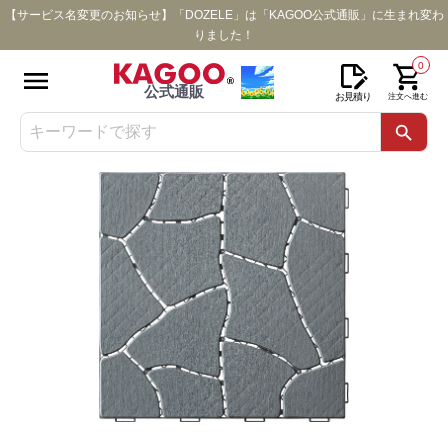
【サービス名変更のお知らせ】「DOZELE」は「KAGOO公式通販」に生まれ変わ
りました！
0
公式通販
お見積り
注文へ進む