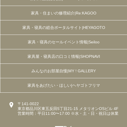
家具・住まいの修理紹介|Re:KAGOO
家具・寝具の総合ポータルサイト|HEYAGOTO
家具・寝具のセールイベント情報|Seiloo
家具屋・寝具店の口コミ情報|SHOPNAVI
みんなのお部屋自慢|MY ! GALLERY
家具をあげたい・ほしい|ヘヤゴトフリマ
〒141-0022
東京都品川区東五反田5丁目21-15 メタリオンOSビル 4F
営業時間：平日11:00〜17:00 ※水・土・日・祝日は休業