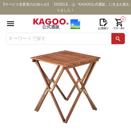
【サービス名変更のお知らせ】「DOZELE」は「KAGOO公式通販」に生まれ変わ
りました！
0
公式通販
お見積り
注文へ進む