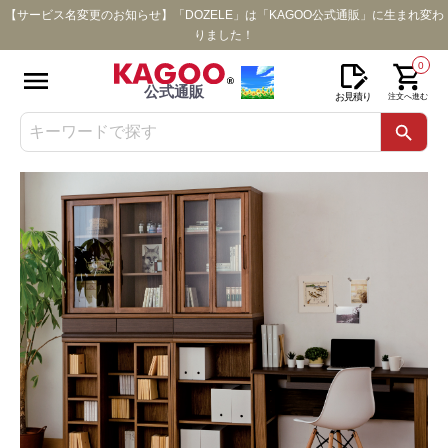
【サービス名変更のお知らせ】「DOZELE」は「KAGOO公式通販」に生まれ変わ
りました！
0
公式通販
お見積り
注文へ進む