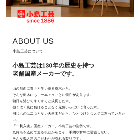
ABOUT US
小島工芸について
小島工芸は130年の歴史を持つ
老舗国産メーカーです。
山の斜面に青々と生い茂る樹木たち。
そんな樹木にも、一本々々ごとに個性があります。
朝日を浴びてすくすくと成長した木、
強く吹く風に負けることなく元気いっぱいに育った木。
同じものは二つとない天然木だから、ひとつひとつ大切に造っていきた
い。
「一机入魂」国産メーカー、小島工芸の姿勢です。
気持ちを込めて造る机だからこそ、手間や材料に妥協しない。
そんな職人達のこだわりが溢れる製品です。