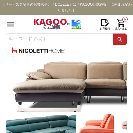
【サービス名変更のお知らせ】「DOZELE」は「KAGOO公式通販」に生まれ変わ
りました！
0
公式通販
お見積り
注文へ進む