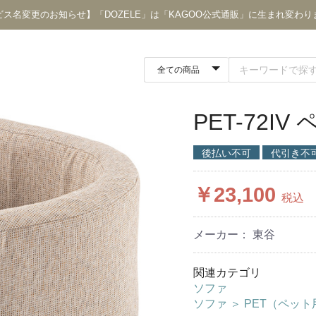
ビス名変更のお知らせ】「DOZELE」は「KAGOO公式通販」に生まれ変わり
PET-72I
後払い不可
代引き不
￥23,100
税込
メーカー： 東谷
関連カテゴリ
ソファ
ソファ
＞
PET（ペッ