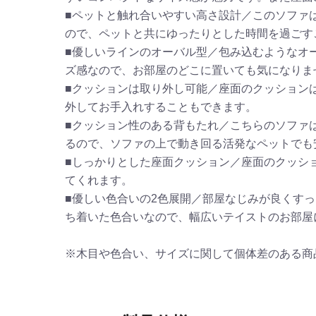
■ペットと触れ合いやすい高さ設計／このソファ
ので、ペットと共にゆったりとした時間を過ごす
■優しいラインのオーバル型／包み込むようなオー
ズ感なので、お部屋のどこに置いても気になりま
■クッションは取り外し可能／座面のクッション
外してお手入れすることもできます。
■クッション性のある背もたれ／こちらのソファ
るので、ソファの上で動き回る活発なペットでも
■しっかりとした座面クッション／座面のクッシ
てくれます。
■優しい色合いの2色展開／部屋なじみが良くす
ち着いた色合いなので、幅広いテイストのお部屋
※木目や色合い、サイズに関して個体差のある商