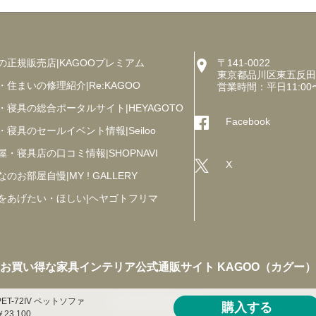
の正規販売店|KAGOOプレミアム
〒141-0022
東京都品川区東五反田5丁
・住まいの修理紹介|Re:KAGOO
営業時間：平日11:00
・寝具の総合ポータルサイト|HEYAGOTO
Facebook
・寝具のセールイベント情報|Seiloo
屋・寝具店の口コミ情報|SHOPNAVI
X
のお部屋自慢|MY ! GALLERY
をあげたい・ほしい|ヘヤゴトフリマ
お買い得な家具インテリア公式通販サイト KAGOO（カグー）
PET-72IV ペットソファ
©2023 KAGOO Co., Ltd.
購入する
￥23,100