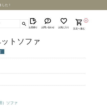
ました！
0
お見積り
お問い合わせ
お気に入り
注文へ進む
V ペットソファ
可
ト用）ソファ