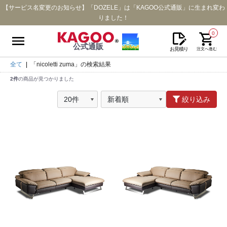
【サービス名変更のお知らせ】「DOZELE」は「KAGOO公式通販」に生まれ変わ
りました！
0
公式通販
お見積り
注文へ進む
全て
|
「nicoletti zuma」の検索結果
2件
の商品が見つかりました
絞り込み