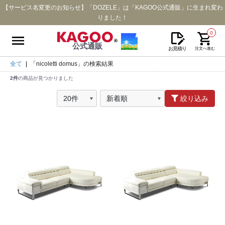
【サービス名変更のお知らせ】「DOZELE」は「KAGOO公式通販」に生まれ変わ
りました！
0
公式通販
お見積り
注文へ進む
全て
|
「nicoletti domus」の検索結果
2件
の商品が見つかりました
絞り込み