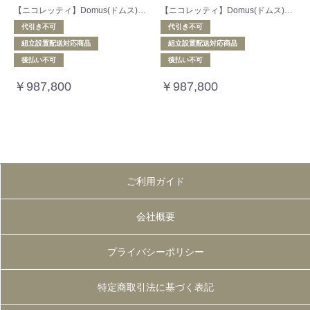
【ニコレッティ】Domus(ドムス) 向かって左カウチソファ(2.5Pワンアーム+94ENDカウチ)
【ニコレッティ】Domus(ドムス) 向かって右カウチソファ(2.5Pワンアーム+94ENDカウチ)
代引き不可
代引き不可
組立設置配送対応商品
組立設置配送対応商品
後払い不可
後払い不可
￥987,800
￥987,800
ご利用ガイド
会社概要
プライバシーポリシー
特定商取引法に基づく表記