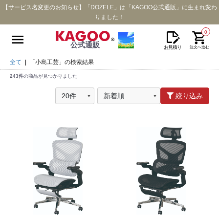
【サービス名変更のお知らせ】「DOZELE」は「KAGOO公式通販」に生まれ変わ
りました！
0
公式通販
お見積り
注文へ進む
全て
|
「小島工芸」の検索結果
243件
の商品が見つかりました
絞り込み