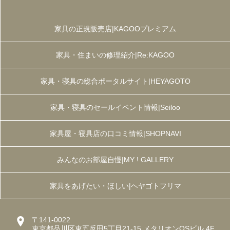
家具の正規販売店|KAGOOプレミアム
家具・住まいの修理紹介|Re:KAGOO
家具・寝具の総合ポータルサイト|HEYAGOTO
家具・寝具のセールイベント情報|Seiloo
家具屋・寝具店の口コミ情報|SHOPNAVI
みんなのお部屋自慢|MY ! GALLERY
家具をあげたい・ほしい|ヘヤゴトフリマ
〒141-0022
東京都品川区東五反田5丁目21-15 メタリオンOSビル 4F