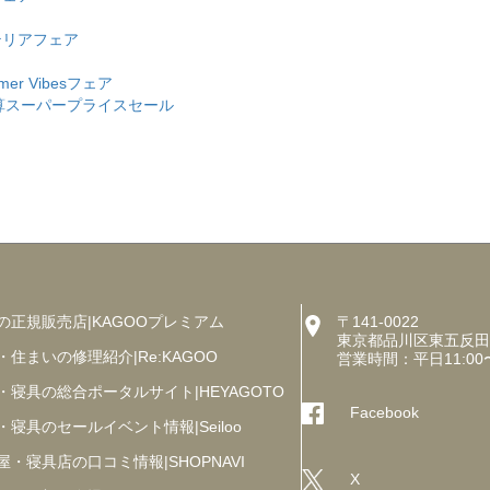
テリアフェア
er Vibesフェア
O決算スーパープライスセール
の正規販売店|KAGOOプレミアム
〒141-0022
東京都品川区東五反田5丁
・住まいの修理紹介|Re:KAGOO
営業時間：平日11:00
・寝具の総合ポータルサイト|HEYAGOTO
Facebook
・寝具のセールイベント情報|Seiloo
屋・寝具店の口コミ情報|SHOPNAVI
X