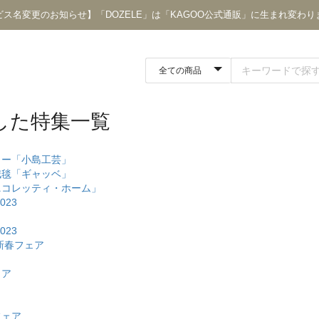
ビス名変更のお知らせ】「DOZELE」は「KAGOO公式通販」に生まれ変わり
した特集一覧
カー「小島工芸」
絨毯「ギャッベ」
ニコレッティ・ホーム」
023
023
新春フェア
ェア
フェア