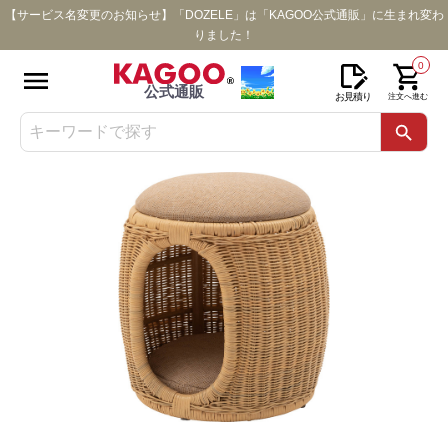
【サービス名変更のお知らせ】「DOZELE」は「KAGOO公式通販」に生まれ変わ
りました！
0
公式通販
お見積り
注文へ進む