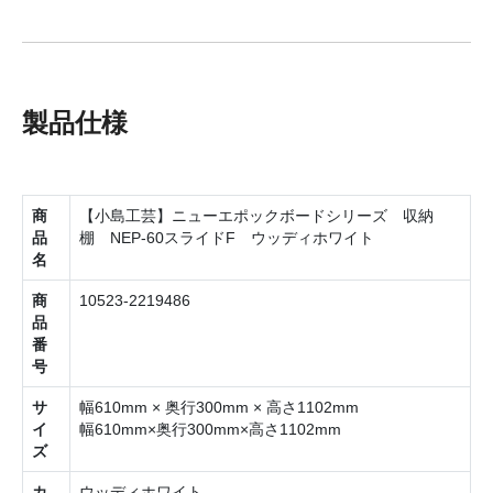
製品仕様
商
【小島工芸】ニューエポックボードシリーズ 収納
品
棚 NEP‐60スライドF ウッディホワイト
名
商
10523-2219486
品
番
号
サ
幅610mm × 奥行300mm × 高さ1102mm
イ
幅610mm×奥行300mm×高さ1102mm
ズ
カ
ウッディホワイト