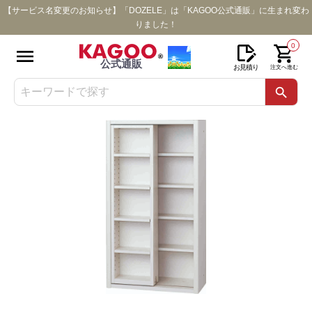
【サービス名変更のお知らせ】「DOZELE」は「KAGOO公式通販」に生まれ変わ
りました！
0
公式通販
お見積り
注文へ進む