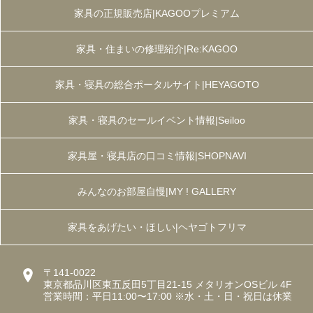
家具の正規販売店|KAGOOプレミアム
家具・住まいの修理紹介|Re:KAGOO
家具・寝具の総合ポータルサイト|HEYAGOTO
家具・寝具のセールイベント情報|Seiloo
家具屋・寝具店の口コミ情報|SHOPNAVI
みんなのお部屋自慢|MY ! GALLERY
家具をあげたい・ほしい|ヘヤゴトフリマ
〒141-0022
東京都品川区東五反田5丁目21-15 メタリオンOSビル 4F
営業時間：平日11:00〜17:00 ※水・土・日・祝日は休業