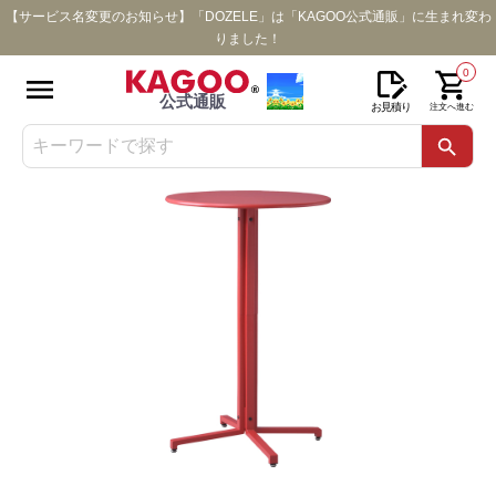
【サービス名変更のお知らせ】「DOZELE」は「KAGOO公式通販」に生まれ変わ
りました！
0
公式通販
お見積り
注文へ進む