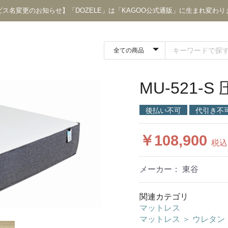
ビス名変更のお知らせ】「DOZELE」は「KAGOO公式通販」に生まれ変わり
MU-521
後払い不可
代引き不
￥108,900
税込
メーカー： 東谷
関連カテゴリ
マットレス
マットレス
＞
ウレタン