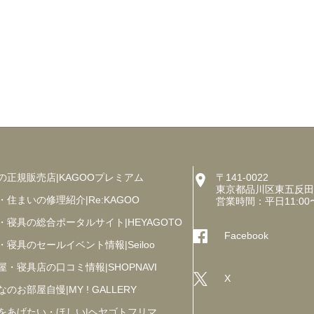
の正規販売店|KAGOOプレミアム
〒141-0022
東京都品川区東五反田5丁
・住まいの修理紹介|Re:KAGOO
営業時間：平日11:00
・寝具の総合ポータルサイト|HEYAGOTO
Facebook
・寝具のセールイベント情報|Seiloo
屋・寝具店の口コミ情報|SHOPNAVI
X
のお部屋自慢|MY ! GALLERY
をあげたい・ほしい|ヘヤゴトフリマ