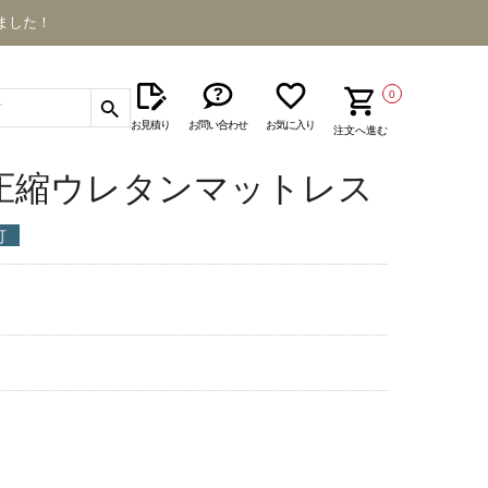
ました！
0
お見積り
お問い合わせ
お気に入り
注文へ進む
-S 圧縮ウレタンマットレス
可