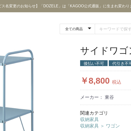
ビス名変更のお知らせ】「DOZELE」は「KAGOO公式通販」に生まれ変わり
サイドワゴ
後払い不可
代引き不
￥8,800
税込
メーカー： 東谷
関連カテゴリ
収納家具
収納家具
＞
ワゴン