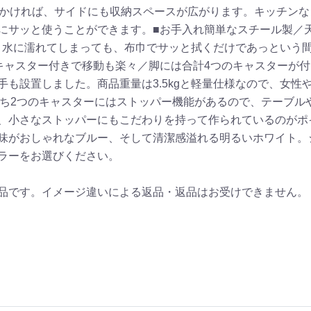
をかければ、サイドにも収納スペースが広がります。キッチン
にサッと使うことができます。■お手入れ簡単なスチール製／
り水に濡れてしまっても、布巾でサッと拭くだけであっという
キャスター付きで移動も楽々／脚には合計4つのキャスターが
も設置しました。商品重量は3.5kgと軽量仕様なので、女性
うち2つのキャスターにはストッパー機能があるので、テーブル
、小さなストッパーにもこだわりを持って作られているのがポ
味がおしゃれなブルー、そして清潔感溢れる明るいホワイト。
ラーをお選びください。
品です。イメージ違いによる返品・返品はお受けできません。