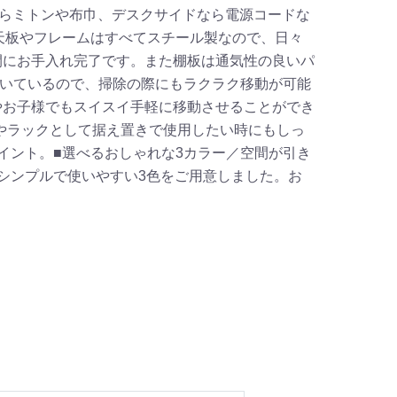
ならミトンや布巾、デスクサイドなら電源コードな
天板やフレームはすべてスチール製なので、日々
間にお手入れ完了です。また棚板は通気性の良いパ
付いているので、掃除の際にもラクラク移動が可能
やお子様でもスイスイ手軽に移動させることができ
やラックとして据え置きで使用したい時にもしっ
イント。■選べるおしゃれな3カラー／空間が引き
シンプルで使いやすい3色をご用意しました。お