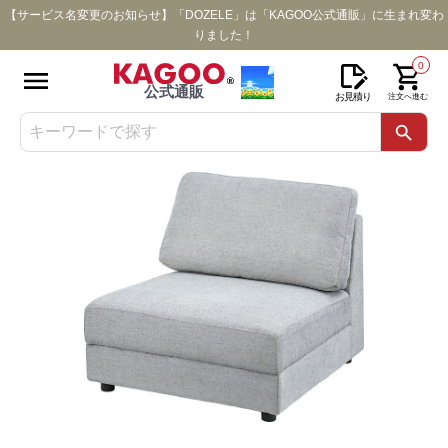
【サービス名変更のお知らせ】「DOZELE」は「KAGOO公式通販」に生まれ変わ
りました！
0
公式通販
お見積り
注文へ進む