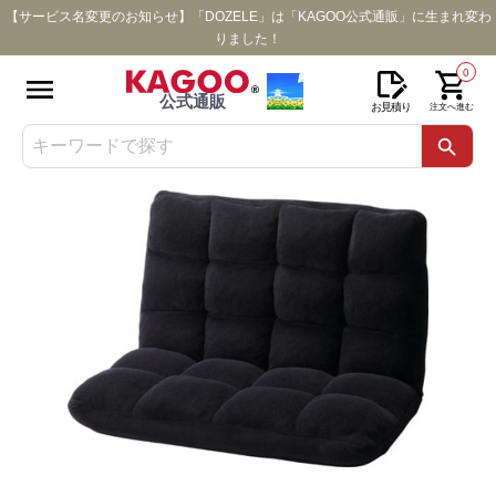
【サービス名変更のお知らせ】「DOZELE」は「KAGOO公式通販」に生まれ変わ
りました！
0
公式通販
お見積り
注文へ進む