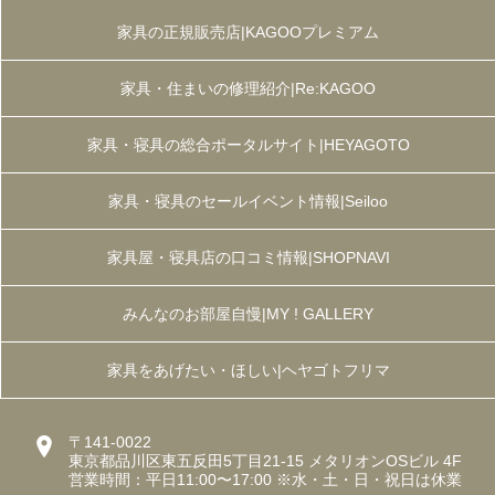
家具の正規販売店|KAGOOプレミアム
家具・住まいの修理紹介|Re:KAGOO
家具・寝具の総合ポータルサイト|HEYAGOTO
家具・寝具のセールイベント情報|Seiloo
家具屋・寝具店の口コミ情報|SHOPNAVI
みんなのお部屋自慢|MY ! GALLERY
家具をあげたい・ほしい|ヘヤゴトフリマ
〒141-0022
東京都品川区東五反田5丁目21-15 メタリオンOSビル 4F
営業時間：平日11:00〜17:00 ※水・土・日・祝日は休業