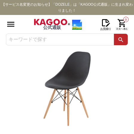
【サービス名変更のお知らせ】「DOZELE」は「KAGOO公式通販」に生まれ変わ
りました！
0
公式通販
お見積り
注文へ進む