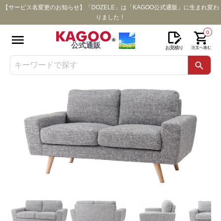
【サービス名変更のお知らせ】「DOZELE」は「KAGOO公式通販」に生まれ変わ
りました！
0
公式通販
お見積り
注文へ進む