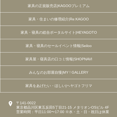
家具の正規販売店|KAGOOプレミアム
家具・住まいの修理紹介|Re:KAGOO
家具・寝具の総合ポータルサイト|HEYAGOTO
家具・寝具のセールイベント情報|Seiloo
家具屋・寝具店の口コミ情報|SHOPNAVI
みんなのお部屋自慢|MY ! GALLERY
家具をあげたい・ほしい|ヘヤゴトフリマ
〒141-0022
東京都品川区東五反田5丁目21-15 メタリオンOSビル 4F
営業時間：平日11:00〜17:00 ※水・土・日・祝日は休業