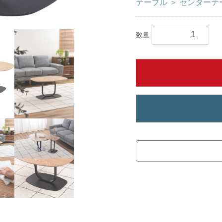
テーブル
＞
センターテ
数量