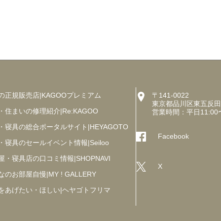
の正規販売店|KAGOOプレミアム
〒141-0022
東京都品川区東五反田5丁
・住まいの修理紹介|Re:KAGOO
営業時間：平日11:00
・寝具の総合ポータルサイト|HEYAGOTO
Facebook
・寝具のセールイベント情報|Seiloo
屋・寝具店の口コミ情報|SHOPNAVI
X
のお部屋自慢|MY ! GALLERY
をあげたい・ほしい|ヘヤゴトフリマ