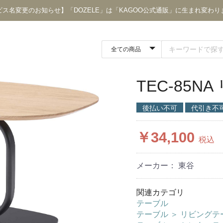
ビス名変更のお知らせ】「DOZELE」は「KAGOO公式通販」に生まれ変わり
TEC-85
後払い不可
代引き不
￥34,100
税込
メーカー： 東谷
関連カテゴリ
テーブル
テーブル
＞
リビングテ