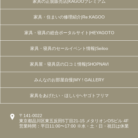
家具の正規販売店|KAGOOプレミアム
家具・住まいの修理紹介|Re:KAGOO
家具・寝具の総合ポータルサイト|HEYAGOTO
家具・寝具のセールイベント情報|Seiloo
家具屋・寝具店の口コミ情報|SHOPNAVI
みんなのお部屋自慢|MY ! GALLERY
家具をあげたい・ほしい|ヘヤゴトフリマ
〒141-0022
東京都品川区東五反田5丁目21-15 メタリオンOSビル 4F
営業時間：平日11:00〜17:00 ※水・土・日・祝日は休業