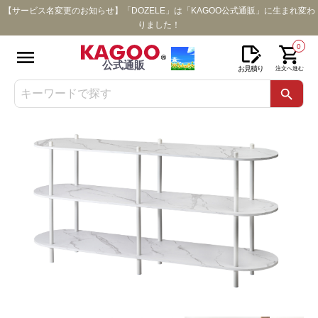
【サービス名変更のお知らせ】「DOZELE」は「KAGOO公式通販」に生まれ変わ
りました！
0
公式通販
お見積り
注文へ進む