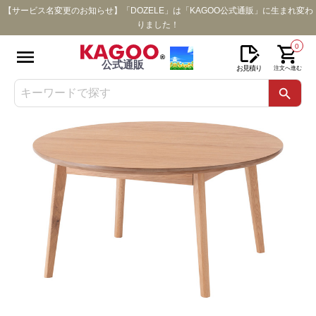
【サービス名変更のお知らせ】「DOZELE」は「KAGOO公式通販」に生まれ変わ
りました！
0
公式通販
お見積り
注文へ進む