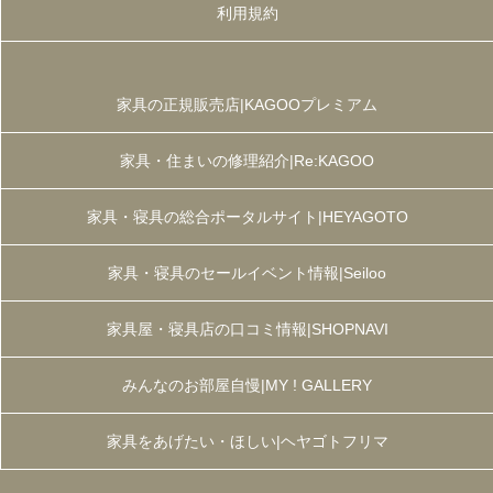
利用規約
家具の正規販売店|KAGOOプレミアム
家具・住まいの修理紹介|Re:KAGOO
家具・寝具の総合ポータルサイト|HEYAGOTO
家具・寝具のセールイベント情報|Seiloo
家具屋・寝具店の口コミ情報|SHOPNAVI
みんなのお部屋自慢|MY ! GALLERY
家具をあげたい・ほしい|ヘヤゴトフリマ