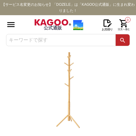
【サービス名変更のお知らせ】「DOZELE」は「KAGOO公式通販」に生まれ変わ
りました！
0
公式通販
お見積り
注文へ進む