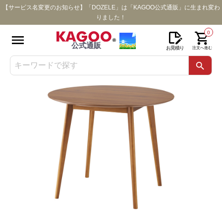
【サービス名変更のお知らせ】「DOZELE」は「KAGOO公式通販」に生まれ変わ
りました！
0
公式通販
お見積り
注文へ進む