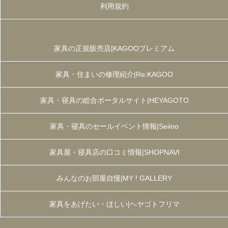
利用規約
家具の正規販売店|KAGOOプレミアム
家具・住まいの修理紹介|Re:KAGOO
家具・寝具の総合ポータルサイト|HEYAGOTO
家具・寝具のセールイベント情報|Seiloo
家具屋・寝具店の口コミ情報|SHOPNAVI
みんなのお部屋自慢|MY ! GALLERY
家具をあげたい・ほしい|ヘヤゴトフリマ