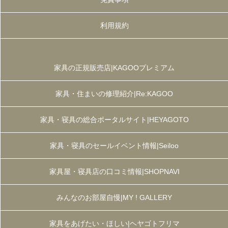
利用規約
家具の正規販売店|KAGOOプレミアム
家具・住まいの修理紹介|Re:KAGOO
家具・寝具の総合ポータルサイト|HEYAGOTO
家具・寝具のセールイベント情報|Seiloo
家具屋・寝具店の口コミ情報|SHOPNAVI
みんなのお部屋自慢|MY ! GALLERY
家具をあげたい・ほしい|ヘヤゴトフリマ