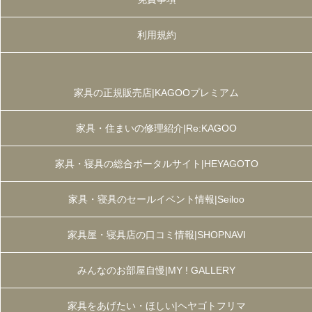
利用規約
家具の正規販売店|KAGOOプレミアム
家具・住まいの修理紹介|Re:KAGOO
家具・寝具の総合ポータルサイト|HEYAGOTO
家具・寝具のセールイベント情報|Seiloo
家具屋・寝具店の口コミ情報|SHOPNAVI
みんなのお部屋自慢|MY ! GALLERY
家具をあげたい・ほしい|ヘヤゴトフリマ