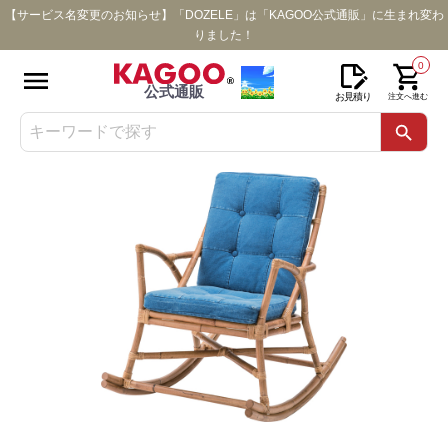
【サービス名変更のお知らせ】「DOZELE」は「KAGOO公式通販」に生まれ変わ
りました！
0
公式通販
お見積り
注文へ進む