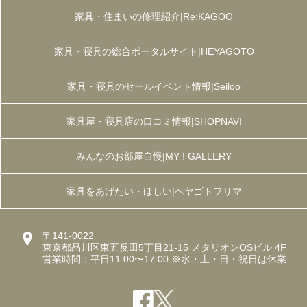
家具・住まいの修理紹介|Re:KAGOO
家具・寝具の総合ポータルサイト|HEYAGOTO
家具・寝具のセールイベント情報|Seiloo
家具屋・寝具店の口コミ情報|SHOPNAVI
みんなのお部屋自慢|MY ! GALLERY
家具をあげたい・ほしい|ヘヤゴトフリマ
〒141-0022
東京都品川区東五反田5丁目21-15 メタリオンOSビル 4F
営業時間：平日11:00〜17:00 ※水・土・日・祝日は休業