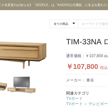
ビス名変更のお知らせ】「DOZELE」は「KAGOO公式通販」に生まれ変わり
TIM-33N
通常価格：￥107,800
税
￥107,800
税込
メーカー： 東谷
関連カテゴリ
TVボード
TVボード
＞
テレビボー