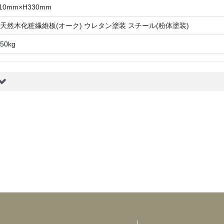
10mm×H330mm
 天然木化粧繊維板(オーク) ウレタン塗装 スチール(粉体塗装)
0kg