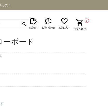
ました！
0
お見積り
お問い合わせ
お気に入り
注文へ進む
A ローボード
込
ド