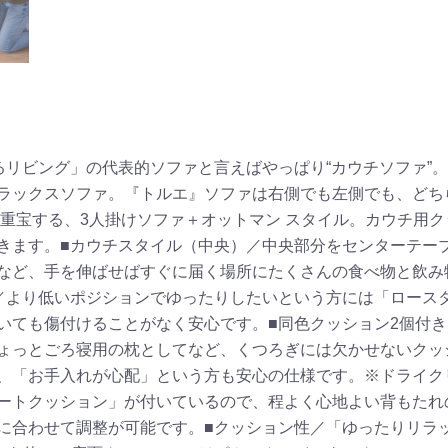
るリビング」の代表的ソファと言えばやっぱり“カウチソファ”
ラックスソファ。『トルエ』ソファは右側でも左側でも、どち
に重宝する、3人掛けソファ＋オットマン スタイル。カウチ用
きます。■カウチスタイル（中央）／中央部分をセンターテー
など、手を伸ばせばすぐに届く場所にたくさんの食べ物と飲み
／より低いポジションでゆったりしたいという方には「ロース
いても傷付けることがなく安心です。■同色クッション2個付き
ょっとごろ寝用の枕としてなど、くつろぎには欠かせないクッ
、「お手入れが心配」という方も安心の仕様です。※ドライク
ートクッション」が付いているので、程よく心地よい背もたれ
に合わせて調整が可能です。■クッション性／「ゆったりリラ