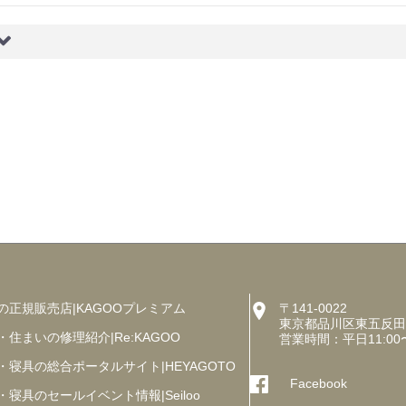
の正規販売店|KAGOOプレミアム
〒141-0022
東京都品川区東五反田5丁
・住まいの修理紹介|Re:KAGOO
営業時間：平日11:00
・寝具の総合ポータルサイト|HEYAGOTO
Facebook
・寝具のセールイベント情報|Seiloo