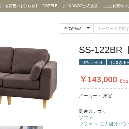
ビス名変更のお知らせ】「DOZELE」は「KAGOO公式通販」に生まれ変わり
SS-122B
後払い不可
代引き不
￥143,000
税込
メーカー： 東谷
関連カテゴリ
ソファ
ソファ
＞
三人掛けソフ