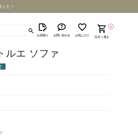
ました！
0
お見積り
お問い合わせ
お気に入り
注文へ進む
R トルエ ソファ
可
ァ